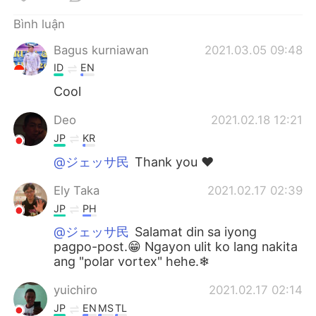
Bình luận
Bagus kurniawan
2021.03.05 09:48
ID
EN
Cool
Deo
2021.02.18 12:21
JP
KR
@ジェッサ民
Thank you ❤️
Ely Taka
2021.02.17 02:39
JP
PH
@ジェッサ民
Salamat din sa iyong
pagpo-post.😁 Ngayon ulit ko lang nakita
ang "polar vortex" hehe.❄
yuichiro
2021.02.17 02:14
JP
EN
MS
TL