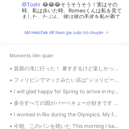
@Toshi
😂😂😂そうそうそう！実はその
時、私は歩いた時、Romeoくんは私を見て
ました。たぶん、彼は彼の毛皮を私が着て
たと思いました。
Mở HelloTalk để tham gia cuộc trò chuyện
ジェッサ民
2021.02.17 01:42
EN
PH
TL
JP
@Ely Taka
直してくらていつもありがとう
Moments liên quan
ございます！ 辞書で「Polar vortex」を調
べました。❄️🥶
箕面の滝に行った！ 暑すぎるけど楽しかった。 友達が箕面の滝は秋の時に行った方がいいと言っていたから、もう一回行こうと思った。楓葉天婦羅を売られると聞いた。 Minoo waterfall. ...
nana p
2021.02.16 22:28
フィリピンでマックみたい店は”ジョリビー”と言います。 ジョリビーはどんな動物ですか？考えてみて… 。 。 。 。 。 蜂です。 フィリピンで有名な店です。 子供の頃からジョリビ...
JP
EN
I will glad happy for Spring to arrive in my state. I want to go hiking in the forest and visit s...
足は寒くなかった?!かわいい！
多分すべての国がバーベキューが好きです 😋😄🇯🇵🇺🇸 今日はいい日でした 良い一日をお過ごしください😌 Maybe every country likes BBQ 😋😄🇯🇵🇺🇸 Today ...
Ely Taka
2021.02.16 21:56
JP
PH
I worked in Rio during the Olympics. My father finally sent my memorabilia to Japan! Do you know ...
モンゴメリーはめったに雪が降らないのに
今朝、このパンを焼いた This morning I baked this bread 妹の家族を訪ねて行って予定があったので、昨日に作って始めた I had plans to go and ...
極渦のせいで今細雪が降っています。