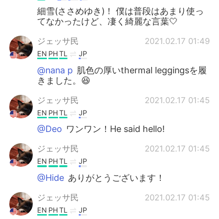
細雪(ささめゆき)！ 僕は普段はあまり使っ
てなかったけど、凄く綺麗な言葉🤍
ジェッサ民
2021.02.17 01:49
EN
PH
TL
JP
@nana p
肌色の厚いthermal leggingsを履
きました。😆
ジェッサ民
2021.02.17 01:45
EN
PH
TL
JP
@Deo
ワンワン！He said hello!
ジェッサ民
2021.02.17 01:45
EN
PH
TL
JP
@Hide
ありがとうございます！
ジェッサ民
2021.02.17 01:45
EN
PH
TL
JP