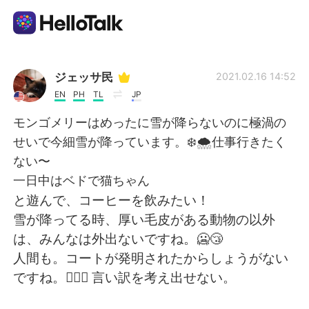
Ứng dụng trao đổi ngôn ngữ
ジェッサ民
2021.02.16 14:52
EN
PH
TL
JP
AI Grammar Checker
モンゴメリーはめったに雪が降らないのに極渦の
せいで今細雪が降っています。❄️🌨仕事行きたく
Tiếng Việt
ない〜
一日中はベドで猫ちゃん
と遊んで、コーヒーを飲みたい！
English
简体中文
雪が降ってる時、厚い毛皮がある動物の以外
は、みんなは外出ないですね。🥶😴
繁體中文
Español
人間も。コートが発明されたからしょうがない
ですね。🤷🏻‍♀️ 言い訳を考え出せない。
العربية
Français