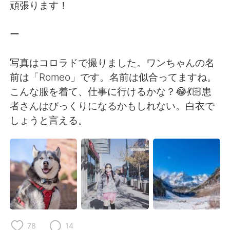
Deutsch
日本語
頑張ります！
한국어
Русский
ー
ไทย
Indonesia
写真はコロラドで撮りました。ワンちゃんの名
前は「Romeo」です。名前は似合ってますね。
Italiano
Türkçe
こんな服を着て、仕事に行けるかな？😂💃🏻患
者さんはびっくりになるかもしれない。白衣で
Português
しょうと言える。
78
14