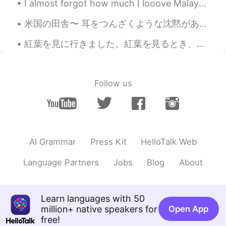
I almost forgot how much I looove Malaysian food. アトランタの一番好きなレストランで食べられて超嬉しい！😭🤤 It’s a visceral t...
米国の田舎〜 耳をつんざくような沈黙があります。 空虚が窒息しています。 もっと皮肉なことは考えられません。 いくつかの人はアメリカを思うとき、ニューヨークとかロスアンゼルスとかシカゴとかサン...
紅葉を見に行きました。紅葉を見るとき、変わることがあまり悪くないと思ってる。実際には美しいですね。🍂🍁 ー たまたまホテルに近い湖でスイスイに泳いでたアヒルを見た。最初の写真には、1羽のアヒル...
Follow us
AI Grammar
Press Kit
HelloTalk Web
Language Partners
Jobs
Blog
About
Learn languages with 50
million+ native speakers for
Open App
free!