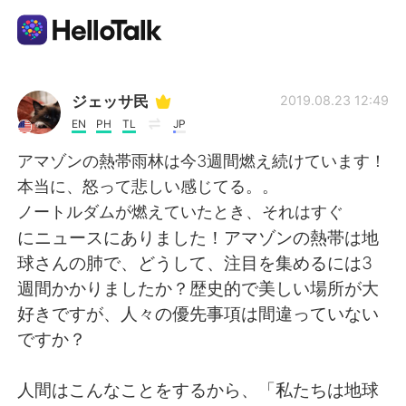
Language Exchange App
ジェッサ民
2019.08.23 12:49
EN
PH
TL
JP
AI Grammar Checker
アマゾンの熱帯雨林は今3週間燃え続けています！
本当に、怒って悲しい感じてる。。
English
ノートルダムが燃えていたとき、それはすぐ
にニュースにありました！アマゾンの熱帯は地
球さんの肺で、どうして、注目を集めるには3
简体中文
繁體中文
週間かかりましたか？歴史的で美しい場所が大
好きですが、人々の優先事項は間違っていない
Español
العربية
ですか？
Français
Deutsch
人間はこんなことをするから、「私たちは地球