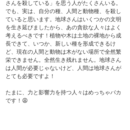
日本語
한국어
さんを殺している」を思う人がたくさんいる。
でも、実は、自分の種、人間と動物種、を殺し
Русский
ไทย
ていると思います。地球さんはいくつかの文明
を生き延びましたから、あの貪欲な人々はよく
Indonesia
Italiano
考えるべきです！植物や木は土地の裸地から成
長できて、いつか、新しい種を形成できるけ
Türkçe
Tiếng Việt
ど、現在の人間と動物は木がない場所で全然繁
栄できません。全然生き残れません。地球さん
Português
は人間が必要じゃないけど、人間は地球さんが
とても必要ですよ！
たまに、力と影響力を持つ人々はめっちゃバカ
です！😩