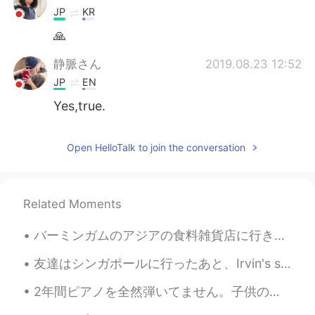
JP
KR
🙏
静脈さん
2019.08.23 12:52
JP
EN
Yes,true.
Open HelloTalk to join the conversation
Related Moments
バーミンガムのアジアの食料雑貨店に行きました。日本のカレーを作ってみたいです。タイのカレーが一番好きなカレーです。日本のカレーの味がまだ食べたことがありません。どうですか？味噌スップも大好きだか...
友達はシンガポールに行ったあと、Irvin's salted egg fish skinをお土産としてくれました。大好きになった。フィリピンにもこれは人気があります。友達か家族はフィリピンに行け...
2年間ピアノを全然弾いてません。子供の時、私の好きなおもちゃはピアノおもちゃでした。色々な歌を聞いておの歌をピアノで弾けました。だから、ピアノのレッスンを受けました。しかし、音符を読めませんでし...