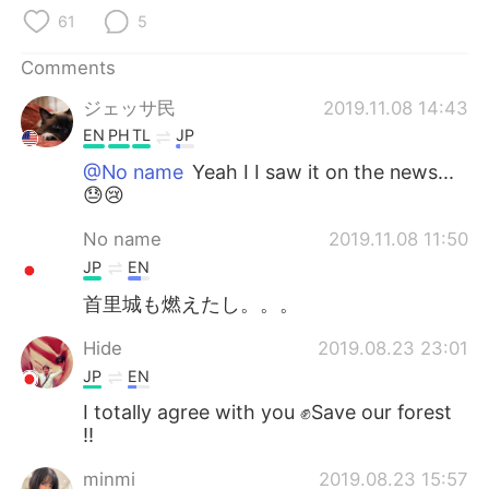
61
5
Comments
ジェッサ民
2019.11.08 14:43
EN
PH
TL
JP
@No name
Yeah I I saw it on the news...
😓😢
No name
2019.11.08 11:50
JP
EN
首里城も燃えたし。。。
Hide
2019.08.23 23:01
JP
EN
I totally agree with you ✊Save our forest
!!
minmi
2019.08.23 15:57