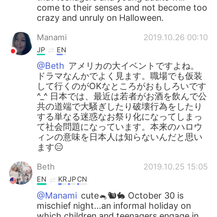
come to their senses and not become too
crazy and unruly on Halloween.
Manami
2019.10.26 00:10
JP
EN
@Beth
アメリカの大イベントですよね。
ドラマなんかでよく見ます。職場でも仮装
して行くのがOKなところがおもしろいです
^_^ 日本では、最近は若者がお酒を飲んで公
共の道端で大騒ぎしたり破壊行為をしたり
する単なる迷惑なお祭り化になってしまっ
て社会問題になっています。本来のハロウ
ィンの意味を日本人は知らないんだと思い
ます😑
Beth
2019.10.25 15:05
EN
KR
JP
CN
@Manami
cute🐁🐿️🐇 October 30 is
mischief night...an informal holiday on
which children and teenagers engage in