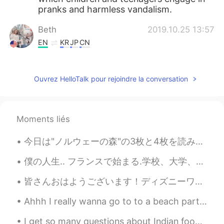
pranks and harmless vandalism.
Beth
2019.10.25 13:57
EN
KR
JP
CN
@sora
Glad you are enjoying unusual
American culture.😃
Ouvrez HelloTalk pour rejoindre la conversation
Manami
2019.10.25 13:41
JP
EN
Moments liés
@Beth
Sorry just a mistake. It’s October
31.💦 That’s nice to feed animals in the
woods.🐿
今日は"ノルウェーの森"の3枚と4枚を読みました。 そして主人公は新しい友達,Nagasawaに会います。 Nagasawaは賢くて人気も高いけど,彼はすべてのことをゲームに思います。 社会で成...
Manabu Sunaga
2019.10.25 13:39
僕の人生.. フランスで始まる.学校、大学、英語が勉強しました. 🇫🇷👨‍🎓 その後アメリカ.働いています,子供を育てています..🇺🇸👨‍💼👨‍👧‍👦 次:世界中を旅行!! 🌏🛫 🇯🇵🇰🇷🇸🇬🇭...
JP
EN
皆さんおはようございます！ディズニーワールドの休日の週末なので、とても忙しいでしょう! 頑張ります！🤞 Good morning everyone! It is a holiday weeke...
@Beth
I was going to a flight school to
get a pilot certificate. I flew to Grand
Ahhh I really wanna go to to a beach party!! 🕺💃🏖️🕺💃🎶 Music by day when it was sunny 😎✨🌞🎶 reminds ...
Canyon Airport for training flight.
I get so many questions about Indian food especially curry! 😂 日本人はカリーが本当に好きですね 😊 でも、私は北東インド出身です、本...