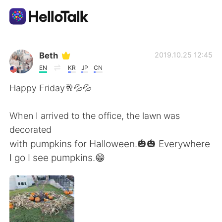
Appli d'échange linguistique
Beth
2019.10.25 12:45
EN
KR
JP
CN
AI Grammar Checker
Happy Friday🥂💦💦
Français
When I arrived to the office, the lawn was
decorated
with pumpkins for Halloween.🎃🎃 Everywhere
English
简体中文
I go I see pumpkins.😁
繁體中文
Español
العربية
Deutsch