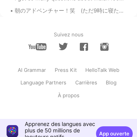
Beth
2019.10.25 13:19
朝のアドベンチャー！笑 (ただ9時に寝たから朝4時くらい目がさめてジム行くことにした)。 1. 4時23分家から出た。 2. こんな時間ドライブするのめっちゃ好き、車全然ないかららくちん。 3...
EN
KR
JP
CN
@Manabu Sunaga
Did you live in Arizona
or family vacation? I have been to
Suivez nous
Arizona several times. I saw the Grand
Canyon for the first time this year, it was
a magnificent sight!!
Beth
2019.10.25 13:12
EN
KR
JP
CN
AI Grammar
Press Kit
HelloTalk Web
@Manami
Halloween is October 31st.
Language Partners
Carrières
Blog
Pumpkins are either tossed in the woods
for animals to eat or tossed in the trash
À propos
bins.
Manabu Sunaga
2019.10.25 13:11
JP
EN
Apprenez des langues avec
Oh! It brings back memories. I mean I
plus de 50 millions de
App ouverte
have been to Arizona when I was young.
locuteurs natifs