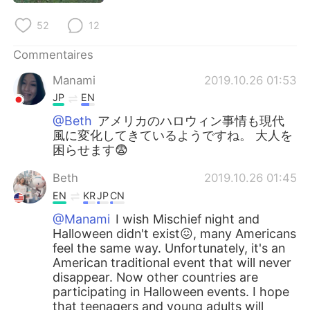
日本語
한국어
52
12
Русский
ไทย
Commentaires
Indonesia
Italiano
Manami
2019.10.26 01:53
JP
EN
Türkçe
Tiếng Việt
@Beth
アメリカのハロウィン事情も現代
風に変化してきているようですね。 大人を
Português
困らせます😨
Beth
2019.10.26 01:45
EN
KR
JP
CN
@Manami
I wish Mischief night and
Halloween didn't exist😖, many Americans
feel the same way. Unfortunately, it's an
American traditional event that will never
disappear. Now other countries are
participating in Halloween events. I hope
that teenagers and young adults will