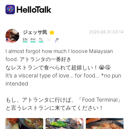
語学交換アプリ
ジェッサ民
2020.08.31 03:14
EN
PH
TL
JP
AI Grammar Checker
I almost forgot how much I looove Malaysian
food. アトランタの一番好き
日本語
なレストランで食べられて超嬉しい！😭🤤
It’s a visceral type of love... for food... *no pun
intended
English
简体中文
もし、アトランタに行けば、「Food Terminal」
繁體中文
Español
と言うレストランに来てみてください！
العربية
Français