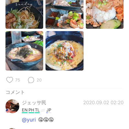
Deutsch
한국어
Русский
ไทย
Indonesia
Italiano
Türkçe
Tiếng Việt
Português
75
20
コメント
ジェッサ民
2020.09.02 02:20
EN
PH
TL
JP
@yuri
🤤🤤🤤