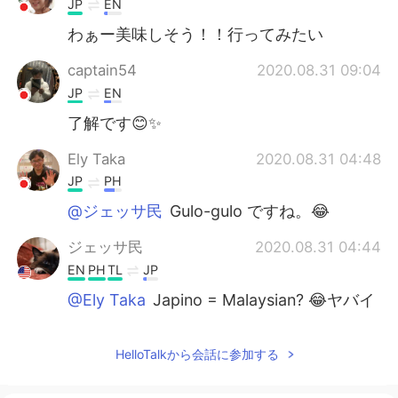
JP
EN
わぁー美味しそう！！行ってみたい
captain54
2020.08.31 09:04
JP
EN
了解です😊✨
Ely Taka
2020.08.31 04:48
JP
PH
@ジェッサ民
Gulo-gulo ですね。😂
ジェッサ民
2020.08.31 04:44
EN
PH
TL
JP
@Ely Taka
Japino = Malaysian? 😂ヤバイ
Ely Taka
2020.08.31 04:34
HelloTalkから会話に参加する
JP
PH
@ジェッサ民
Mukhang masarap yan.☺👍