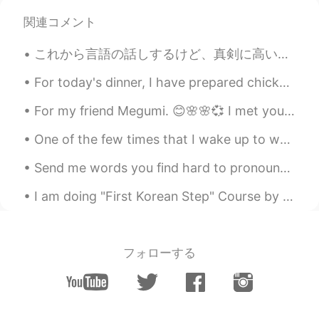
Parang ang lasa nito ay "Japino".😂
関連コメント
ジェッサ民
2020.08.31 04:16
これから言語の話しするけど、真剣に高いレベルで英語を話せるようなりたい人に向けて話しをする。ただただ楽しいからなんとなく勉強しようという人はそこまで考えなくていいと思うので、好きにして楽しんでく...
EN
PH
TL
JP
@Ely Taka
ラーメンに似てますね。味はト
For today's dinner, I have prepared chicken with tagliatelle pasta, mushrooms and barbecue sauce ...
ンコツラーメンと同じだけど、牛骨髄があ
ります。蒜の味もあります。フィリピンの
For my friend Megumi. 😊🌸🌸💞 I met you on this Hellotalk and we both like flowers and sweets. This...
「ブラロ」と日本のラーメンの赤ん坊みた
いです。笑
One of the few times that I wake up to watch the sunrise. Eating acai bowl. 吃早餐. 看日出 朝食を食べる。 日の...
Ely Taka
2020.08.31 03:55
Send me words you find hard to pronounce and I will reply with a voice message pronouncing it! L...
JP
PH
I am doing "First Korean Step" Course by Yonsei University from Coursera. I have assignment of re...
Mukhang lutong Japanese ang sabaw na
yun nang konti, considering na may mga
sliced dried seaweed at green onion sa
フォローする
loob nito.👍
ジェッサ民
2020.08.31 03:31
EN
PH
TL
JP