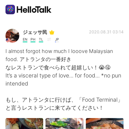
Language Exchange App
ジェッサ民
2020.08.31 03:14
EN
PH
TL
JP
AI Grammar Checker
I almost forgot how much I looove Malaysian
food. アトランタの一番好き
English
なレストランで食べられて超嬉しい！😭🤤
It’s a visceral type of love... for food... *no pun
intended
简体中文
繁體中文
もし、アトランタに行けば、「Food Terminal」
Español
العربية
と言うレストランに来てみてください！
Français
Deutsch