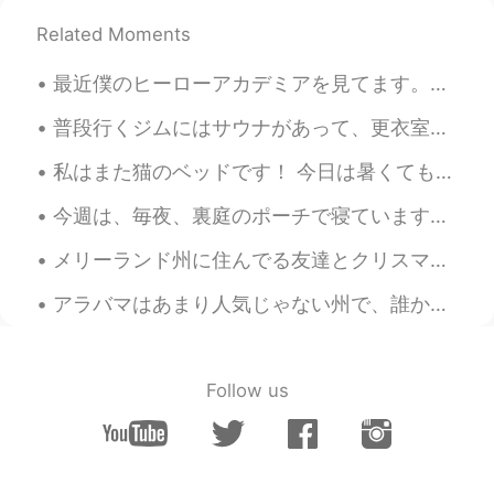
Parang ang lasa nito ay "Japino".😂
Related Moments
ジェッサ民
2020.08.31 04:16
最近僕のヒーローアカデミアを見てます。オールマイトが一番好きなキャラクターだと思います。超面白いから。🤣 「シット」と「フャック」を言うとき私は笑ってます。「デトロイトとかテキサススマシュ」がで...
EN
PH
TL
JP
@Ely Taka
ラーメンに似てますね。味はト
普段行くジムにはサウナがあって、更衣室にあります。昨日はサウナにいるおばさんたちはのんびりに会話してました。声があまりにも大きかったので更衣室にいた人は全部が聞こえてしまいました。😂 会話はこ...
ンコツラーメンと同じだけど、牛骨髄があ
ります。蒜の味もあります。フィリピンの
私はまた猫のベッドです！ 今日は暑くても、まだ厚い毛布で自分を覆っています。だから、毛布を使用できるのために、サーモスタットの温度はとても寒い。笑笑 めっちゃcounterintuitiveで...
「ブラロ」と日本のラーメンの赤ん坊みた
いです。笑
今週は、毎夜、裏庭のポーチで寝ています。実は、仕事中にここで寝ちゃった。あとは、ポーチで寝るのは好きになりました。 天気がとても気持ちいい！キャンプみたい。 他の猫と新しい子猫ちゃん(モモちゃん...
Ely Taka
2020.08.31 03:55
メリーランド州に住んでる友達とクリスマスをお祝いしました。友達と私の写真を撮りながら、、彼女の息子さんも写真に写りたがっています。彼は走りてカメラの前にに立ちました。彼のお母さんはもう見えなかった。😂
JP
PH
アラバマはあまり人気じゃない州で、誰かは私に「アラバマにはなにがありますか？」を聞いる時、いつも「あまりがない」を答えてます。それは嘘です。実は、私はただ知りません。😂😅ここに住んでいても。 だ...
Mukhang lutong Japanese ang sabaw na
yun nang konti, considering na may mga
sliced dried seaweed at green onion sa
Follow us
loob nito.👍
ジェッサ民
2020.08.31 03:31
EN
PH
TL
JP