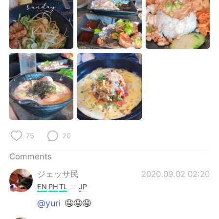
日本語
한국어
Русский
ไทย
Indonesia
Italiano
Türkçe
Tiếng Việt
Português
75
20
Comments
ジェッサ民
2020.09.02 02:20
EN
PH
TL
JP
@yuri
🤤🤤🤤