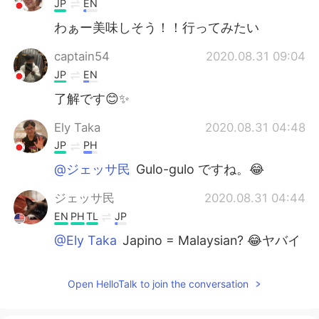
JP
EN
わぁー美味しそう！！行ってみたい
captain54
2020.08.31 09:04
JP
EN
了解です😊✨
Ely Taka
2020.08.31 04:48
JP
PH
@ジェッサ民
Gulo-gulo ですね。😂
ジェッサ民
2020.08.31 04:44
EN
PH
TL
JP
@Ely Taka
Japino = Malaysian? 😂ヤバイ
Ely Taka
2020.08.31 04:34
Open HelloTalk to join the conversation
JP
PH
@ジェッサ民
Mukhang masarap yan.☺👍