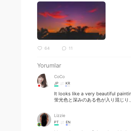
64
11
Yorumlar
CoCo
JP
KR
It looks like a very beautiful pain
蛍光色と深みのある色が入り混じり
Lizzie
PT
EN