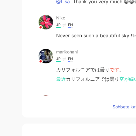
@Lisa
Thank you very much 😁😁
Niko
JP
EN
Never seen such a beautiful sky !
marikohani
JP
EN
カリフォルニアでは曇り
です
。
最近
カリフォルニアでは曇り
空が続
Lisa
JP
EN
Sohbete kat
It looks very beautiful. 空
Mike マイク