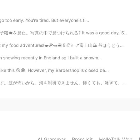
work, I will do better.
o too early. You're tired. But everyone's ti...
2020.05.14 01:05
t was a good day. Swam a lot. Also, saw a wild baby bo...
ost my food adventures!🍣🍕🌭🍔🍦🥐⭐ 📍富士山🗻 🍜ほうとう不動「河口湖」
en snowing recently in England so I built a snowm...
 like this 😰😅. However, my Barbershop is closed be...
も、泳ぎて、シュノーケリングしました。魚を見るのが楽しすぎちゃった。岸から離れすぎて泳いだ。波は私を岸に泳...
AI Grammar
Press Kit
HelloTalk Web