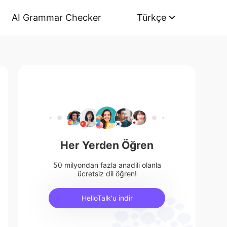
AI Grammar Checker
Türkçe
Her Yerden Öğren
50 milyondan fazla anadili olanla
ücretsiz dil öğren!
HelloTalk'u indir