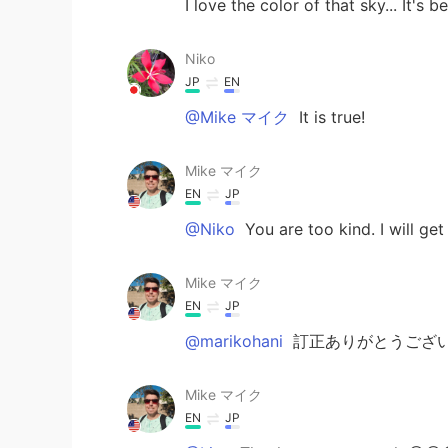
I love the color of that sky... It's be
Niko
JP
EN
@Mike マイク
It is true!
Mike マイク
EN
JP
@Niko
You are too kind. I will get
Mike マイク
EN
JP
@marikohani
訂正ありがとうござい
Mike マイク
EN
JP