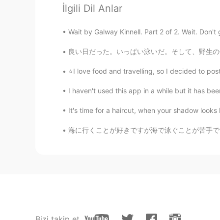
EN
JP
İlgili Dil Anlar
@Risa
Thank you. It’s not my best 
Wait by Galway Kinnell. Part 2 of 2. Wait. Don't g
Risa
良い日だった。いっぱい泳いだ。そして、野生の子猪🐗を見た。写真の中で見つけられる? I
JP
EN
⭐I love food and travelling, so I decided to p
nice picture!😊 綺麗な写真ですね😊
I haven't used this app in a while but it has be
It's time for a haircut, when your shadow looks
海に行くことが好きですが海で泳ぐことが苦手です。波が怖いから。海を制御できません。怖くて
Bizi takip et