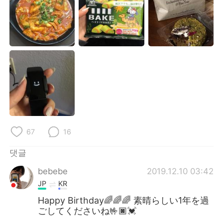
Deutsch
日本語
Русский
ไทย
Indonesia
Italiano
Türkçe
Tiếng Việt
Português
67
16
댓글
bebebe
2019.12.10 03:42
JP
KR
Happy Birthday🌈🌈🌈 素晴らしい1年を過
ごしてくださいね🤟🏿💓