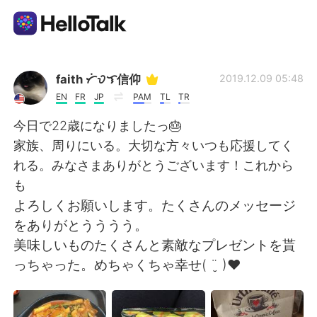
언어 교환 앱
faith ᜆᜒᜏᜎ信仰
2019.12.09 05:48
EN
FR
JP
PAM
TL
TR
AI Grammar Checker
今日で22歳になりましたっ🎂
家族、周りにいる。大切な方々いつも応援してく
한국어
れる。みなさまありがとうございます！これから
も
よろしくお願いします。たくさんのメッセージ
English
简体中文
をありがとうううう。
美味しいものたくさんと素敵なプレゼントを貰
繁體中文
Español
っちゃった。めちゃくちゃ幸せ( ¨̮ )‪︎❤︎
العربية
Français