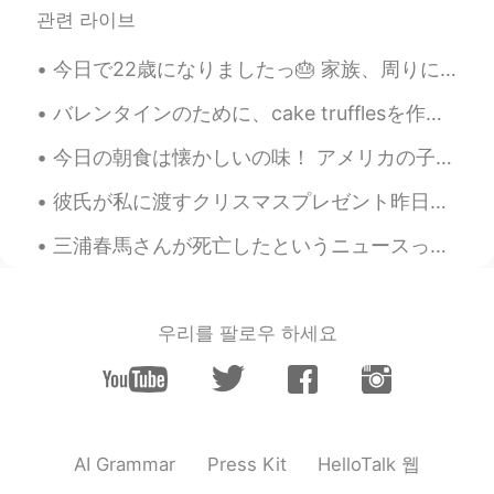
@mill
ありがとう♥︎☺️
관련 라이브
faith ᜆᜒᜏᜎ信仰
2019.12.09 05:54
今日で22歳になりましたっ🎂 家族、周りにいる。大切な方々いつも応援してくれる。みなさまありがとうございます！これからもよろしくお願いします。たくさんのメッセージをありがとうううう。 美味しいも...
EN
FR
JP
PAM
TL
TR
バレンタインのために、cake trufflesを作ります！ヴィーガンフロスティング、甘さ控えめで軽い仕上がり‼︎ 自分のレシピに大満足している。 組み立て前にすべてを冷蔵します‼︎🧁 I’m...
@23
thank you ! Happy birthday to you
as well ☺️🥂
今日の朝食は懐かしいの味！ アメリカの子供たちの軽食として、アメリカのおふくろの味と言われてるピーナッツバターとジェリーのサンドイッチ🥪 略称「PB＆J」というのがある🥜🍓 名前がもう可愛い。 ...
matsumi
2019.12.09 05:53
彼氏が私に渡すクリスマスプレゼント昨日をくれたから泣きそうでヤバかった(笑笑)本当にびっくりしたわ‼︎アメリカではこれは売っていないでしょう⁉︎やっぱりオルゴール買ってよかった🏹🐕想いの果たてに...
JP
EN
三浦春馬さんが死亡したというニュースって本当に信じられないわ。泣くほどのショックだ。いつもいつもドラマとかインタビュとかバラエティーに出たら観てた。自殺って複雑な事だと思うけど、本当に死にたいと...
おめでとうございます！実りある一年を過
ごしてください🥰
No one
2019.12.09 05:53
우리를 팔로우 하세요
JP
EN
お誕生日おめでとうございます🎂🎁🎉
23
2019.12.09 05:52
HelloTalk 웹
AI Grammar
Press Kit
JP
EN