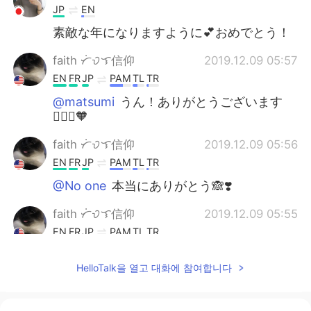
JP
EN
素敵な年になりますように💕おめでとう！
faith ᜆᜒᜏᜎ信仰
2019.12.09 05:57
EN
FR
JP
PAM
TL
TR
@matsumi
うん！ありがとうございます
🙇🏻‍♀️🧡
faith ᜆᜒᜏᜎ信仰
2019.12.09 05:56
EN
FR
JP
PAM
TL
TR
@No one
本当にありがとう🙈❣️
faith ᜆᜒᜏᜎ信仰
2019.12.09 05:55
EN
FR
JP
PAM
TL
TR
@Shingo
Thank you so much !
HelloTalk을 열고 대화에 참여합니다
faith ᜆᜒᜏᜎ信仰
2019.12.09 05:55
EN
FR
JP
PAM
TL
TR