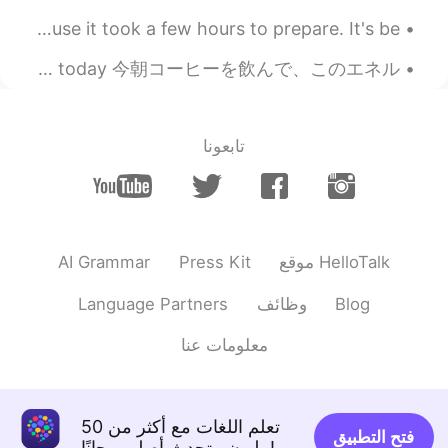
（lí）江
Time to eat! My apartment is super hot right now because it took a few hours to prepare. It's be...
2020.06.21 15:11
Liu haha
昨夜は寝不足だったので、今日はとても眠たい〜 Last night I couldn’t sleep well、so I’m very tired today 今朝コーヒーを飲んで、このエネル...
EN
CN
是的没错👍👍
تابعونا
AI Grammar
Press Kit
موقع HelloTalk
Language Partners
وظائف
Blog
معلومات عنا
تعلم اللغات مع أكثر من 50
فتح التطبيق
مليون متحدث أصلي مجانًا!