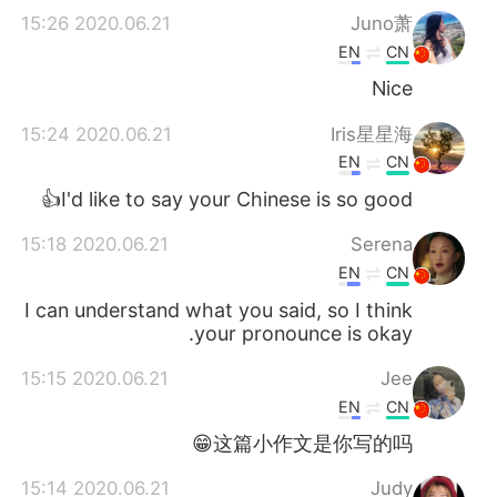
2020.06.21 15:26
Juno萧
EN
CN
Nice
2020.06.21 15:24
Iris星星海
EN
CN
I'd like to say your Chinese is so good👍
2020.06.21 15:18
Serena
EN
CN
I can understand what you said, so I think
your pronounce is okay.
2020.06.21 15:15
Jee
EN
CN
这篇小作文是你写的吗😁
2020.06.21 15:14
Judy