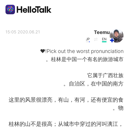
تطبيق تبادل اللغة
Teemu
2020.06.21 15:05
JP
EN
AI Grammar Checker
Pick out the worst pronunciation!❤️
桂林是中国一个有名的旅游城市。
العربية
它属于广西壮族
自治区，在中国的南方。
English
简体中文
这里的风景很漂亮，有山，有河，还有便宜的食
繁體中文
Español
物。
Français
Deutsch
桂林的山不是很高；从城市中穿过的河叫漓江，