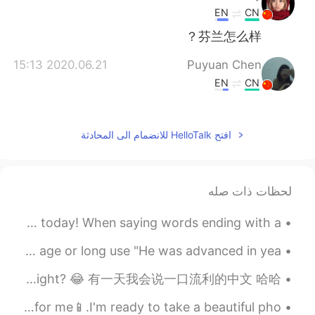
EN
CN
芬兰怎么样？
2020.06.21 15:13
Puyuan Chen
EN
CN
有名的、自治区、风景、穿过，这几个词语
发音比较不标准，加油:)
افتح HelloTalk للانضمام الى المحادثة
2020.06.21 15:13
leo yi
EN
CN
Zi zhi Qu (not ji zi qu)自治区 fong
لحظات ذات صله
jin（wrong speak）风景 Pian Yi（not Pian
ni）便宜
Hey everyone! I have an English pronunciation tip for you today! When saying words ending with a...
2020.06.21 15:12
....
Venerable (adjective) : valued and respected because of age or long use "He was advanced in yea...
EN
CN
Anyone up to study together..? When you focus on studying, it gets lonely right? 😂 有一天我会说一口流利的中文 哈哈
有（yǒu）名，城（chéng）市，自（zì）治
区，风（fēng）景，穿（chuān）过，漓
Good morning🌄🌄. Yesterday, my father bought a new phone for me📱.I'm ready to take a beautiful pho...