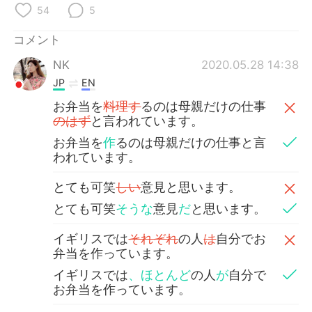
Deutsch
한국어
54
5
Русский
ไทย
コメント
NK
2020.05.28 14:38
Indonesia
Italiano
JP
EN
お弁当を
料理す
るのは母親だけの仕事
Türkçe
Tiếng Việt
のはず
と言われています。
お弁当を
作
るのは母親だけの仕事と言
Português
われています。
とても可笑
しい
意見と思います。
とても可笑
そうな
意見
だ
と思います。
イギリスでは
それぞれ
の人
は
自分でお
弁当を作っています。
イギリスでは
、ほとんど
の人
が
自分で
お弁当を作っています。