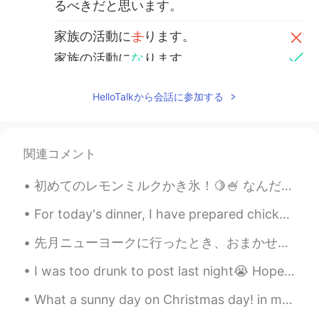
るべきだと思います。
家族の活動に
ま
ります。
家族の活動に
な
ります。
Joseph Findlay
2020.05.18 05:58
HelloTalkから会話に参加する
EN
JP
@はむ
本当に？とても怠け者らしい😂
関連コメント
はむ
2020.05.18 05:54
JP
EN
初めてのレモンミルクかき氷！🍋🍧 なんだかいつも抹茶にしてしまうから、フルーティな味にするのが初めて！笑 意外と美味しくて、ちょっとレモンジェラートに似てるかな？ 次かき氷頼む時に、イチゴ...
わたしが中学生だった時は、弁当箱すら自
For today's dinner, I have prepared chicken with tagliatelle pasta, mushrooms and barbecue sauce ...
分で洗わない人がたくさんいたよ😂もちろ
ん弁当も親が作ってるのに...
先月ニューヨークに行ったとき、おまかせ寿司を食べたり、道をたくさん歩いたり、家具の買い物をしたり、ジャズクラブに行ったり、友達と韓国語のバーに行ってお酒を飲んだりして楽しかったです！ もう一回行...
Joseph Findlay
2020.05.18 05:51
I was too drunk to post last night😭 Hope everyone has a healthier, happier and prosperous 2️⃣0️...
EN
JP
What a sunny day on Christmas day! in my region, which is in southeast asia, we do not have any o...
*になります