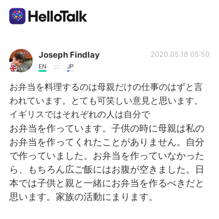
語学交換アプリ
Joseph Findlay
2020.05.18 05:50
EN
JP
AI Grammar Checker
お弁当を料理するのは母親だけの仕事のはずと言
われています。とても可笑しい意見と思います。
日本語
イギリスではそれぞれの人は自分で
お弁当を作っています。子供の時に母親は私の
お弁当を作ってくれたことがありません。自分
English
简体中文
で作っていました。お弁当を作っていなかった
ら、もちろん広ご飯にはお腹が空きました。日
繁體中文
Español
本では子供と親と一緒にお弁当を作るべきだと
思います。家族の活動にまります。
العربية
Français