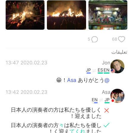
5
68
تعليقات
2020.02.23 13:47
Jon
JP
ES
EN
ありがとう！😁
@Asa
2020.02.23 13:42
Asa
EN
JP
日本人の演奏者の方は私たちを優しく
迎えました！
日本人の演奏者の方
々
は私たちを優し
く迎え
てくれ
ました！