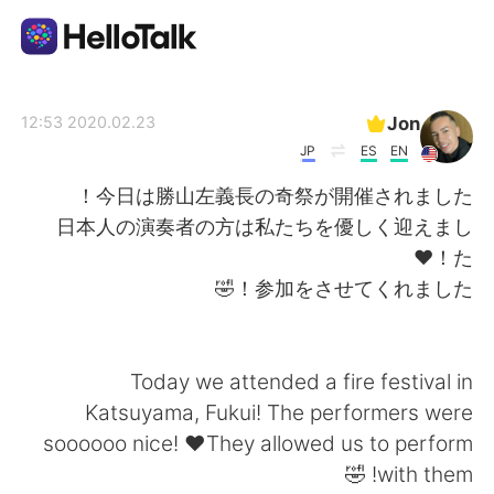
تطبيق تبادل اللغة
Jon
2020.02.23 12:53
JP
ES
EN
AI Grammar Checker
今日は勝山左義長の奇祭が開催されました！
日本人の演奏者の方は私たちを優しく迎えまし
العربية
た！❤
English
简体中文
Today we attended a fire festival in
繁體中文
Español
Katsuyama, Fukui! The performers were
soooooo nice! ❤️They allowed us to perform
Français
Deutsch
with them! 🤣