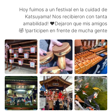
日本語
한국어
Hoy fuimos a un festival en la cuidad de
Русский
ไทย
Katsuyama! Nos recibieron con tanta
amabilidad! ❤️Dejaron que mis amigos
Indonesia
Italiano
participen en frente de mucha gente! 🤣
Türkçe
Tiếng Việt
Português