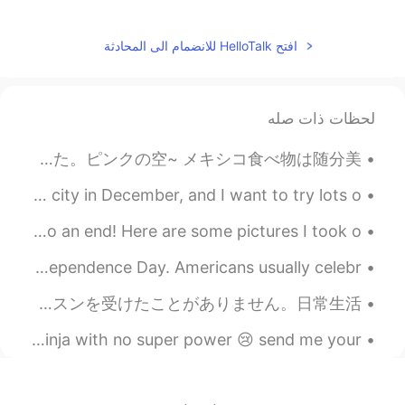
افتح HelloTalk للانضمام الى المحادثة
لحظات ذات صله
親友とメキシコレストランで昼ご飯を食べました。美味しかったですよ〜 後で、綺麗なベオグラードの道を散歩をしました。空はとても美しかったから、写真をとりました。ピンクの空~ メキシコ食べ物は随分美...
I will be going to a Korean & Japanese food shop in my city in December, and I want to try lots o...
As much as I enjoy the snow, I’m glad winter is coming to an end! Here are some pictures I took o...
今日は７月４日です。July 4th is a holiday in the U.S. It is our Independence Day. Americans usually celebr...
おはようございます。今日の大阪はとてもいい天気です。☀最近、仕事が忙しくて、全然勉強していません。今日は、出勤する前に、日本語を勉強しました。私は日本語レッスンを受けたことがありません。日常生活...
Hate being sick and having to work.. ugh I feel like a ninja with no super power 😢 send me your “...