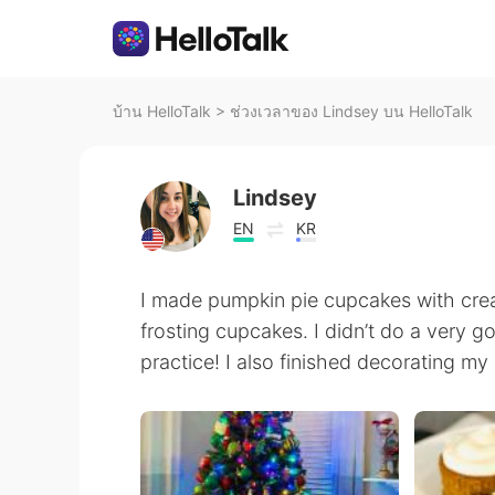
บ้าน HelloTalk
>
ช่วงเวลาของ Lindsey บน HelloTalk
Lindsey
EN
KR
I made pumpkin pie cupcakes with crea
frosting cupcakes. I didn’t do a very g
practice! I also finished decorating m