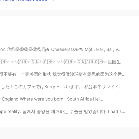
ison 🤢🤢😂😂😂😅😅🤔🤔🔥 Cheeeersss🍻🍻 Một , Hai , Ba , V...
✨🇨🇳✨ ✨✨🇨🇳✨🇨🇳🇨🇳🇨🇳✨ 祖国生日快乐 #china #国庆节 #中国生日快乐 #国庆节快乐 #70 #7...
球挺有意思的因为这个世界没有什么是完全完美的，可是看起来差不多的那就可以有心里的安全感，然后可以继续做其...
 います。 私は和牛サンドイッチを食べました。私の一番好きなデザートは抹茶 Mille Fueille と...
 England Where were you born : South Africa Hei...
ity. 몸에서 종양을 제거하는 수술을 받았습니다. I had surgery to get r...