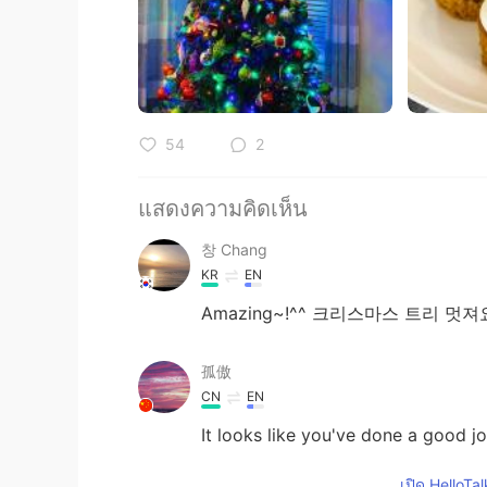
54
2
แสดงความคิดเห็น
창 Chang
KR
EN
Amazing~!^^ 크리스마스 트리 멋져요
孤傲
CN
EN
It looks like you've done a good j
เปิด HelloTa