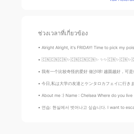
ช่วงเวลาที่เกี่ยวข้อง
Alright Alright, it's FRIDAY! Time to pick my po
🇨🇳🇨🇳🇨🇳✨🇨🇳🇨🇳🇨🇳✨ ✨✨🇨🇳✨🇨🇳✨🇨🇳✨ ✨✨🇨🇳✨🇨🇳
我有一个比较奇怪的爱好 做沙球! 越圆越好，可是得不能有一个完美圆的形状 我觉得做沙
今日,私は大学の友達とケンタロカフェイに行きました！このカフェではSurry Hills
About me :) Name : Chelsea Where do you live :
연습: 현실에서 벗어나고 싶습니다. I want to escape real