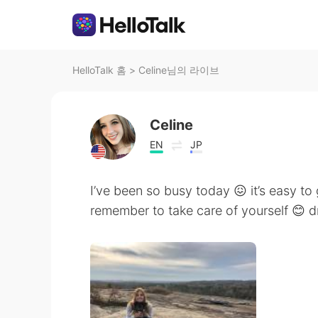
HelloTalk 홈
>
Celine님의 라이브
Celine
EN
JP
I’ve been so busy today 😖 it’s easy t
remember to take care of yourself 😊 d