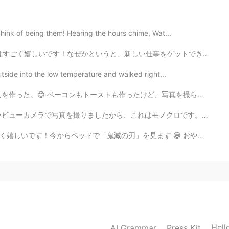
hink of being them! Hearing the hours chime, Wat...
2021.01.27 16:36
い仕事をゲットできました！アパレルのデザイナーになることにしました！1ヶ月以上待たせて、毎日毎日ドキドキして...
utside into the low temperature and walked right...
けど、写真を撮らずに食べちゃった。笑 今日いっぱい日本語の勉強したいから、よかったら、連絡してね！英語でも大丈夫〜
2021.01.27 16:33
れはモノクロです。他のデジタルの写真も撮りましたが、まだ加工をしません。 本当に楽しかったです。姫様のような...
st have enought sleep
ます 😄 おやすみ！ 비행했는데 좀 피곤하지만 완전 행복해요! 이제 침대에서 "Demon Sla...
Hell
AI Grammar
Press Kit