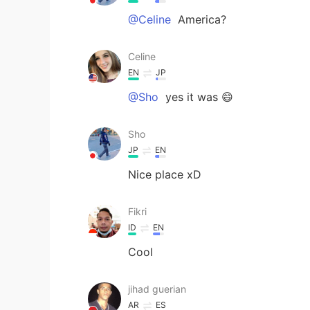
@Celine
America?
Celine
EN
JP
@Sho
yes it was 😄
Sho
JP
EN
Nice place xD
Fikri
ID
EN
Cool
jihad guerian
AR
ES