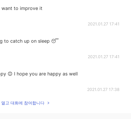
 want to improve it
2021.01.27 17:41
ng to catch up on sleep 😴
2021.01.27 17:41
py 😊 I hope you are happy as well
2021.01.27 17:38
lk을 열고 대화에 참여합니다
eautiful 🤩
2021.01.27 16:44