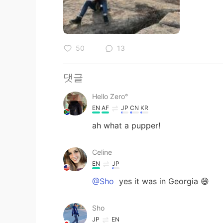
50
13
댓글
Hello Zero°
EN
AF
JP
CN
KR
ah what a pupper!
Celine
EN
JP
@Sho
yes it was in Georgia 😄
Sho
JP
EN