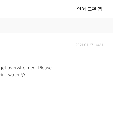
언어 교환 앱
2021.01.27 16:31
o get overwhelmed. Please
rink water 💦