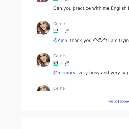
Can you practice with me English I
Celine
EN
JP
@Kina
thank you 🥺🥺🥺 I am tryi
Celine
EN
JP
@memory
very busy and very hap
Celine
EN
JP
HelloTa
@jihad guerian
thank you! It was b
jihad guerian
AR
ES