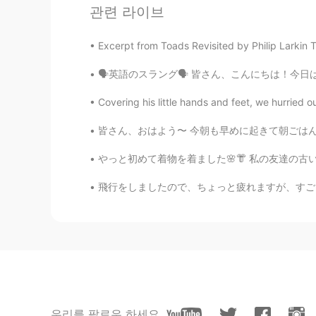
관련 라이브
The view is wonderful
Excerpt from Toads Revisited by Philip Larkin T
memory
🗣英語のスラング🗣 皆さん、こんにちは！今日はすごく嬉しいです！なぜかというと、新し
CN
EN
Busy and happy,right?
Covering his little hands and feet, we hurried o
皆さん、おはよう〜 今朝も早めに起きて朝ごはんを作った。😊 ベーコンもトーストも作った
Kina
ID
EN
やっと初めて着物を着ました🌸👘 私の友達の古いビューカメラで写真を撮りましたから、こ
Take care of yourself too! You mu
飛行をしましたので、ちょっと疲れますが、すごく嬉しいです！今からベッドで「鬼滅の刃」を見
우리를 팔로우 하세요