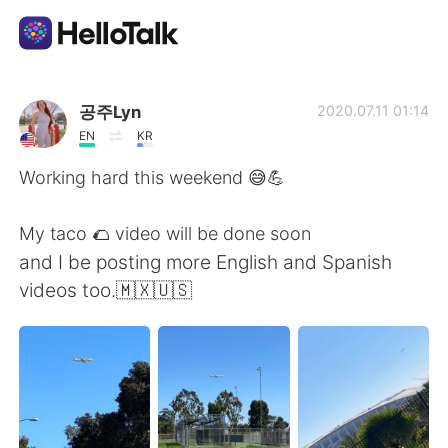
Sprachaustausch-App
공주Lyn
2020.07.11 01:14
EN
KR
AI Grammar Checker
Working hard this weekend 😅💪
Deutsch
My taco 🌮 video will be done soon
and I be posting more English and Spanish
videos too.🇲🇽🇺🇸
English
简体中文
繁體中文
Español
العربية
Français