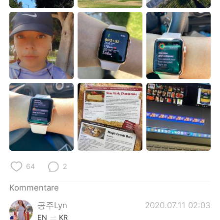
日本語
한국어
Русский
ไทย
Indonesia
Italiano
Türkçe
Tiếng Việt
Português
64
2
Kommentare
공주Lyn
2020.07.11 02:03
EN
KR