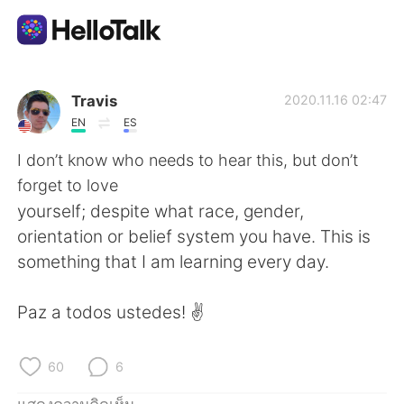
แอปแลกเปลี่ยนทางภาษา
Travis
2020.11.16 02:47
EN
ES
AI Grammar Checker
I don’t know who needs to hear this, but don’t
forget to love
ไทย
yourself; despite what race, gender,
orientation or belief system you have. This is
something that I am learning every day.
English
简体中文
Paz a todos ustedes! ✌️
繁體中文
Español
العربية
Français
60
6