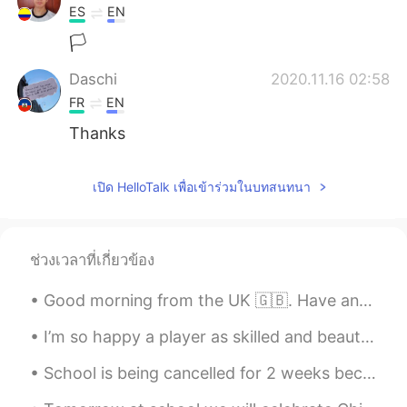
ES
EN
🏳️
Daschi
2020.11.16 02:58
FR
EN
Thanks
เปิด HelloTalk เพื่อเข้าร่วมในบทสนทนา
ช่วงเวลาที่เกี่ยวข้อง
Good morning from the UK 🇬🇧. Have an amazing day everyone ! Happy Wednesday 🥳 We made it halfway ...
I’m so happy a player as skilled and beautiful as this man can play for a London team 💙🤍 손흥민~ Wh...
School is being cancelled for 2 weeks because of the coronavirus I hope you guys are doing well r...