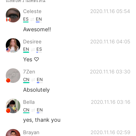
แสดงความคิดเห็น
Deutsch
日本語
Celeste
2020.11.16 05:54
한국어
Русский
ES
EN
Awesome!!
Indonesia
Italiano
Desiree
2020.11.16 04:05
Türkçe
Tiếng Việt
EN
ES
Yes ♡
Português
7Zen
2020.11.16 03:30
CN
EN
Absolutely
Bella
2020.11.16 03:16
CN
EN
yes, thank you
Brayan
2020.11.16 02:59