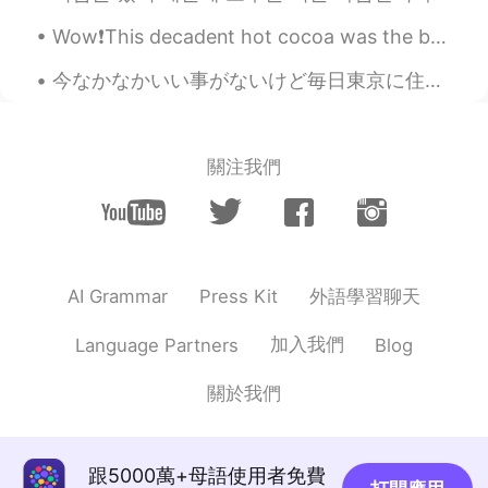
koji
2020.07.20 21:02
JP
EN
Wow❗️This decadent hot cocoa was the b🤎mb.🍫 I discovered this delightful, antique plate in the ...
とても似合ってます🎵いいね👍️
今なかなかいい事がないけど毎日東京に住めるのは感謝する。本当にこういう人生を想像もできなかった。 I came from absolutely nothing. だから、一生懸命に生きている。...
關注我們
外語學習聊天
AI Grammar
Press Kit
加入我們
Language Partners
Blog
關於我們
跟5000萬+母語使用者免費