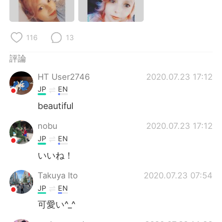
日本語
한국어
Русский
ไทย
116
13
Indonesia
Italiano
評論
HT User2746
2020.07.23 17:12
Türkçe
Tiếng Việt
JP
EN
Português
beautiful
nobu
2020.07.23 17:12
JP
EN
いいね！
Takuya Ito
2020.07.23 07:54
JP
EN
可愛い^_^