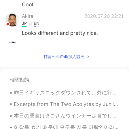
Cool
Akira
2020.07.20 22:21
JP
EN
Looks different and pretty nice.
MAKI
2020.07.20 21:49
JP
EN
打開HelloTalk加入聊天
cute❤️❤️
allow
2020.07.20 21:41
相關動態
JP
EN
Cool 💇🏼‍♀️
昨日イギリスロックダウンされて、外に行ったり人と混ざったりするのは禁止になった 不要な仕事も全部中止になったけど、なぜか私の仕事ぜんぜん必要じゃないのにまだ続いてる😭 もっとお金もらうから嬉...
Shaima
2020.07.20 21:20
Excerpts from The Two Acolytes by Jun'ichirō Tanizaki. Part 2 of 5. “If the world outside is an...
AR
EN
本日の昼食はタコさんウインナー定食でした。スーパーで赤いウイナーがなかったけどあらびきソーセージがありました。初めて作りましたからソーセージをちょっと焦げました。それでも美味しかったです。ケチャ...
looks awesome 😍
히잡을 썼기 때문에 모두들 저를 아랍인이라고 생각하지만 저는 터키 사람이에용 🇹🇷🇹🇷🇹🇷 ヒジャブを着ているので、みんな私がアラブ人だと思っているが、私はトルコ人だ 🇹🇷🇹🇷🇹🇷 ...