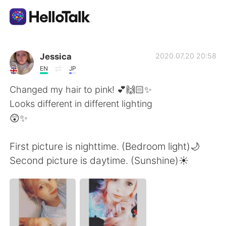
語言交換應用
Jessica
2020.07.20 20:58
EN
JP
AI Grammar Checker
Changed my hair to pink! 💕🙌🏻✨
Looks different in different lighting
繁體中文
😲✨
First picture is nighttime. (Bedroom light)🌙
English
简体中文
Second picture is daytime. (Sunshine)☀️
Español
العربية
Français
Deutsch