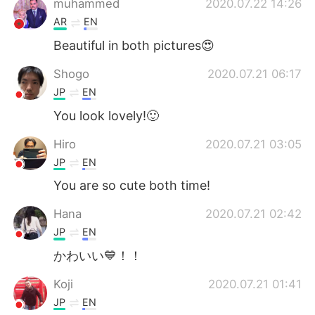
muhammed
2020.07.22 14:26
AR
EN
Beautiful in both pictures😍
Shogo
2020.07.21 06:17
JP
EN
You look lovely!🙂
Hiro
2020.07.21 03:05
JP
EN
You are so cute both time!
Hana
2020.07.21 02:42
JP
EN
かわいい💙！！
Koji
2020.07.21 01:41
JP
EN