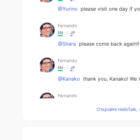
@Yurino
please visit one day if yo
Fernando
EN
JP
@Shara
please come back again!!
Fernando
EN
JP
@Kanako
thank you, Kanako! We W
Fernando
EN
JP
Откройте HelloTalk,
@Saki
ありがとう！！😀
atsuko
JP
EN