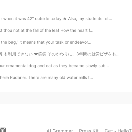
hen it was 42° outside today 🔥 Also, my students ret...
2020.07.09 03:28
hou not at the fall of the leaf How the heart f...
n the bag,” it means that your task or endeavor...
 そのかわりに、3年間の就労ビザをもらった😎 日本に残る🇯🇵 ポケモンの新しい映画見られる 🤣 やった🤩
2020.07.09 03:24
our ornamental dog and cat as they became slowly sub...
ワールドに来ました。
heile Rudariei. There are many old water mills t...
ワールドに来ました。
ッシュマウンテンに乗って商品を買うことができまし
ッシュマウンテンに乗って商品
（おみやげ）
を買うこ
ルと手順があります
が
、
それ
は
まだ魔法
です
!
AI Grammar
Press Kit
Сеть HelloT