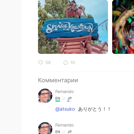
56
10
Комментарии
Fernando
EN
JP
@atsuko
ありがとう！！
Fernando
EN
JP