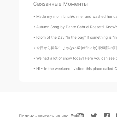
Связанные Моменты
reopenうれしいね😘
Made my mom lunch/dinner and washed her car w
Yurino
Autumn Song by Dante Gabriel Rossetti. Know'st t
JP
EN
I want to go there one day🥺✨
Idiom of the Day “In the bag” If something is “i
今日から留学生じゃない😭(officially) 映画館の割引も利用できない 💔笑笑
Saki
JP
EN
We had a lot of snow today! Here you can see 
今日は閉
店
以来、初めてディズニー
Hi ~ In the weekend i visited this place called C
今日は閉
園
以来、初めてディズニー
とても楽しかったし、最後にスプラ
た!
とても楽しかったし、最後にスプラ
とができました!
コロナウイルスの
ために
新しいルー
Подписывайтесь на нас