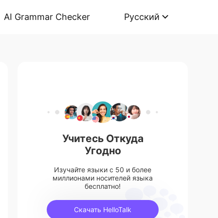
AI Grammar Checker
Русский
Учитесь Откуда
Угодно
Изучайте языки с 50 и более
миллионами носителей языка
бесплатно!
Скачать HelloTalk