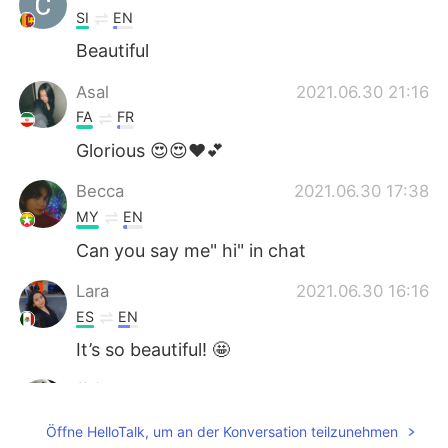
SI
EN
Beautiful
Asal
2021.06.30 21:16
FA
FR
Glorious 😍😍❤💕
Becca
2021.06.30 17:38
MY
EN
Can you say me" hi" in chat
Lara
2021.06.30 16:16
ES
EN
It’s so beautiful! 🤩
纹仟
2021.06.30 15:55
CN
EN
Öffne HelloTalk, um an der Konversation teilzunehmen