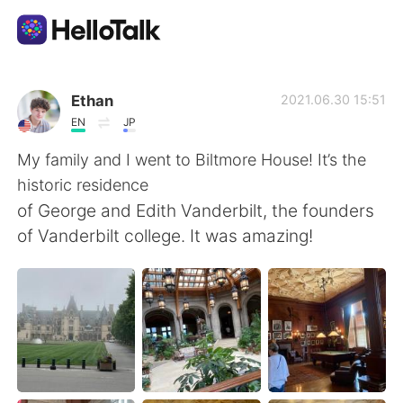
Sprachaustausch-App
Ethan
2021.06.30 15:51
EN
JP
AI Grammar Checker
My family and I went to Biltmore House! It’s the
historic residence
Deutsch
of George and Edith Vanderbilt, the founders
of Vanderbilt college. It was amazing!
English
简体中文
繁體中文
Español
العربية
Français