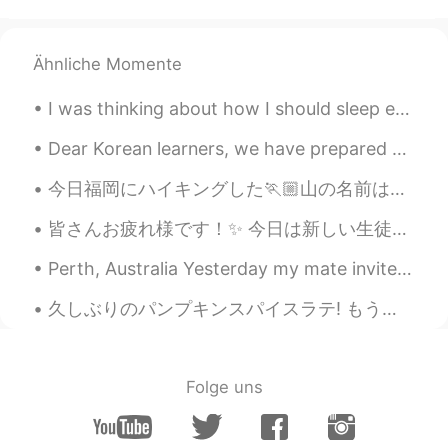
beautiful！
𝓝𝓮𝓻𝓶𝓲𝓷
2021.06.30 15:55
Ähnliche Momente
AZ
EN
Wow🤩
I was thinking about how I should sleep earlier but then I remembered I don’t have to wake up in ...
Dear Korean learners, we have prepared something special for you! In early June, you can learn Ko...
今日福岡にハイキングした🏃🏼山の名前は宝満山。とっても大変なバイクです。たくさんの難しい石段があります⛰往復は3時間ぐらい。登のじいちゃんとばあちゃんは素晴らしい👵🏻👴🏻！早い登った。私はすごく...
皆さんお疲れ様です！✨ 今日は新しい生徒たちとgoogle meetで授業をしました。 本当に楽しかったです。 彼らも楽しかったと言ってくれたし、私のプレゼンテーションや教え方を褒めてくれたの...
Perth, Australia Yesterday my mate invited us over to cook us BBQ and watch TV. The whole time...
久しぶりのパンプキンスパイスラテ! もう一杯はパンプキンクリームコールドブリュー っていうコーヒーです。 明日それを飲もうと思って、冷蔵庫に入れておきました。 でも我慢できなくて、今日半分くらい...
Folge uns