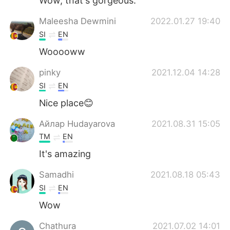
Wow, that's gorgeous.
Maleesha Dewmini
2022.01.27 19:40
SI
EN
Wooooww
pinky
2021.12.04 14:28
SI
EN
Nice place😊
Айлар Hudayarova
2021.08.31 15:05
TM
EN
It's amazing
Samadhi
2021.08.18 05:43
SI
EN
Wow
Chathura
2021.07.02 14:01